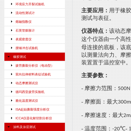
环境应力开裂试验机
主要应用：
用于橡
流动性测试计
测试与表征。
熔融指数仪
仪器特点：
该动态
石英管膨胀计
这个仪器由一个高
表观密度仪
母连接的底板，该
摆锤冲击试验机
以测量法向力、摩
橡胶测试
装置置于温控室中
疲劳撕裂分析仪（电动型）
主要参数：
双向拉伸材料表征试验机
动态摩擦测试仪
-
摩擦力范围：
500N
德玛西亚疲劳实验机
-
摩擦面：最大
脆化温度测试仪
300
ISA起始撕裂强度分析仪
-
摩擦速度：最大
2m
ICCA仪器化耐切割分析仪
涂料及涂层测试
-
温度范围：
℃
- 
-20