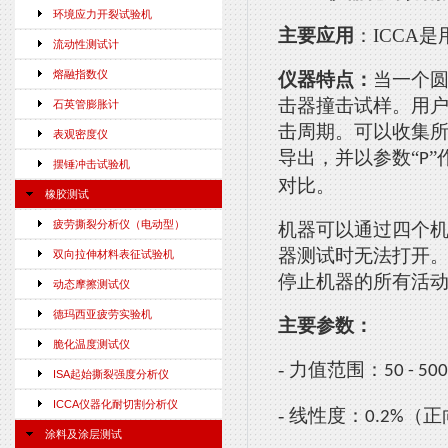
环境应力开裂试验机
主要应用
：
ICCA
是
流动性测试计
熔融指数仪
仪器特点：
当一个
击器撞击试样。用
石英管膨胀计
击周期。可以收集
表观密度仪
导出，并以参数
“
”
P
摆锤冲击试验机
对比。
橡胶测试
疲劳撕裂分析仪（电动型）
机器可以通过四个
器测试时无法打开
双向拉伸材料表征试验机
停止机器的所有活
动态摩擦测试仪
德玛西亚疲劳实验机
主要参数：
脆化温度测试仪
-
力值范围：
50 - 50
ISA起始撕裂强度分析仪
ICCA仪器化耐切割分析仪
-
线性度：
（正
0.2%
涂料及涂层测试