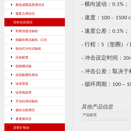
-
横向波动：
；
0.1%
最低成膜温度测试仪
凝胶点测试仪
-
速度：
–
100
1500 
管材涂层测试
-
速度公差：
；
0.1%
剥离强度试验机
阴极剥离试验机（CD)
-
行程：
（垫圈）
5
/
移动式冲击试验机
-
冲击设定时间：
压痕硬度
20
脱脂槽试验
-
冲击公差：取决于
涂层耐磨性测试
-
循环周期：
–
涂层厚度
100
1
涂层电阻率
手动拉伸试验机
其他产品信息
漏涂点检测仪
产品彩页
量规测试仪
沥青矿物油