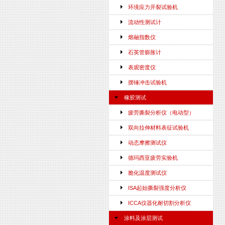
环境应力开裂试验机
流动性测试计
熔融指数仪
石英管膨胀计
表观密度仪
摆锤冲击试验机
橡胶测试
疲劳撕裂分析仪（电动型）
双向拉伸材料表征试验机
动态摩擦测试仪
德玛西亚疲劳实验机
脆化温度测试仪
ISA起始撕裂强度分析仪
ICCA仪器化耐切割分析仪
涂料及涂层测试