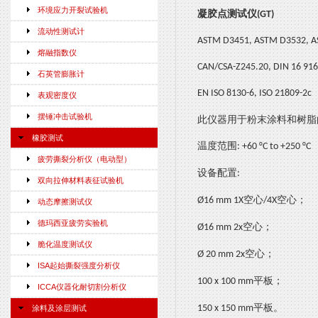
环境应力开裂试验机
凝胶点测试仪
(GT)
流动性测试计
ASTM D3451, ASTM D3532, 
熔融指数仪
CAN/CSA-Z245.20, DIN 16 916
石英管膨胀计
EN ISO 8130-6, ISO 21809-2c
表观密度仪
摆锤冲击试验机
此仪器用于粉末涂料和树脂
橡胶测试
温度范围
: +60 °C to +250 °C
疲劳撕裂分析仪（电动型）
设备配置
:
双向拉伸材料表征试验机
空心
空心；
Ø16 mm 1X
/4X
动态摩擦测试仪
德玛西亚疲劳实验机
空心；
Ø16 mm 2x
脆化温度测试仪
空心；
Ø 20 mm 2x
ISA起始撕裂强度分析仪
平板；
100 x 100 mm
ICCA仪器化耐切割分析仪
平板。
150 x 150 mm
涂料及涂层测试