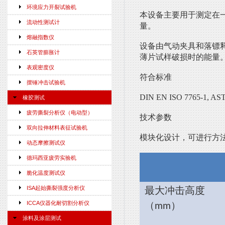
环境应力开裂试验机
本设备主要用于测定在
流动性测试计
量。
熔融指数仪
设备由气动夹具和落镖
石英管膨胀计
薄片试样破损时的能量
表观密度仪
符合标准
摆锤冲击试验机
DIN EN ISO 7765-1, AS
橡胶测试
疲劳撕裂分析仪（电动型）
技术参数
双向拉伸材料表征试验机
模块化设计，可进行方
动态摩擦测试仪
德玛西亚疲劳实验机
脆化温度测试仪
ISA起始撕裂强度分析仪
最大冲击高度
ICCA仪器化耐切割分析仪
）
（
mm
涂料及涂层测试