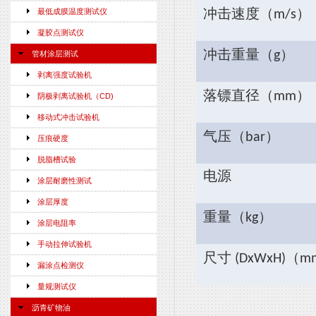
）
最低成膜温度测试仪
冲击速度（
m/s
凝胶点测试仪
）
冲击重量（
g
管材涂层测试
剥离强度试验机
）
落镖直径（
mm
阴极剥离试验机（CD)
移动式冲击试验机
）
气压（
bar
压痕硬度
脱脂槽试验
电源
涂层耐磨性测试
涂层厚度
）
重量（
kg
涂层电阻率
手动拉伸试验机
（
尺寸
(DxWxH)
m
漏涂点检测仪
量规测试仪
沥青矿物油