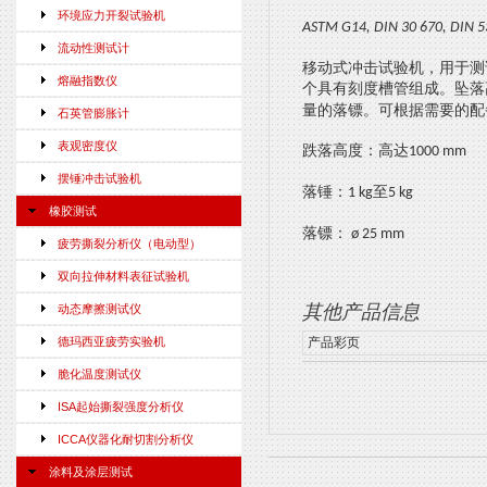
环境应力开裂试验机
ASTM G14, DIN 30 670, DIN 5
流动性测试计
移动式冲击试验机，用于测
熔融指数仪
个具有刻度槽管组成。坠落
量的落镖。可根据需要的配
石英管膨胀计
表观密度仪
跌落高度：高达
1000 mm
摆锤冲击试验机
落锤：
至
1 kg
5 kg
橡胶测试
落镖：
ø 25 mm
疲劳撕裂分析仪（电动型）
双向拉伸材料表征试验机
其他产品信息
动态摩擦测试仪
德玛西亚疲劳实验机
产品彩页
脆化温度测试仪
ISA起始撕裂强度分析仪
ICCA仪器化耐切割分析仪
涂料及涂层测试